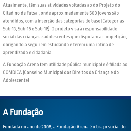
Atualmente, têm suas atividades voltadas ao do Projeto do
Citadino de Futsal, onde aproximadamente 500 jovens são
atendidos, com a inserção das categorias de base (Categorias
Sub-13, Sub-15 e Sub-18). O projeto visa à responsabilidade
social das crianças e adolescentes que disputam a competição,
obrigando a seguirem estudando e terem uma rotina de
aprendizado e cidadania.
A Fundação Arena tem utilidade pública municipal e é filiada ao
COMDICA (Conselho Municipal dos Direitos da Criança e do
Adolescente)
A Fundação
Fundada no ano de 2008, a Fundação Arena é o braço social do